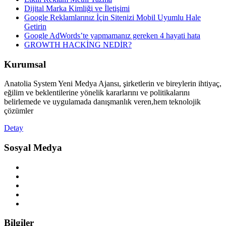
Dijital Marka Kimliği ve İletişimi
Google Reklamlarınız İçin Sitenizi Mobil Uyumlu Hale
Getirin
Google AdWords’te yapmamanız gereken 4 hayati hata
GROWTH HACKİNG NEDİR?
Kurumsal
Anatolia System Yeni Medya Ajansı, şirketlerin ve bireylerin ihtiyaç,
eğilim ve beklentilerine yönelik kararlarını ve politikalarını
belirlemede ve uygulamada danışmanlık veren,hem teknolojik
çözümler
Detay
Sosyal Medya
Bilgiler