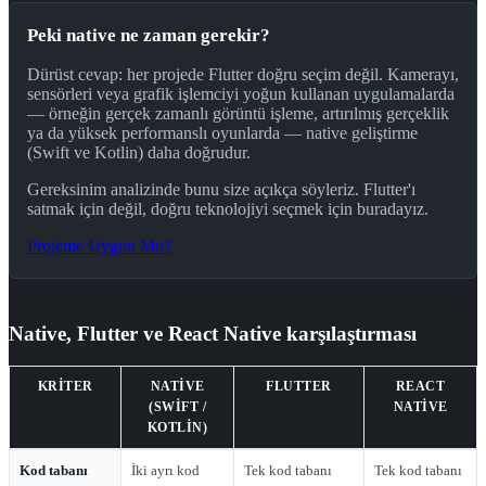
Peki native ne zaman gerekir?
Dürüst cevap: her projede Flutter doğru seçim değil. Kamerayı,
sensörleri veya grafik işlemciyi yoğun kullanan uygulamalarda
— örneğin gerçek zamanlı görüntü işleme, artırılmış gerçeklik
ya da yüksek performanslı oyunlarda — native geliştirme
(Swift ve Kotlin) daha doğrudur.
Gereksinim analizinde bunu size açıkça söyleriz. Flutter'ı
satmak için değil, doğru teknolojiyi seçmek için buradayız.
Projeme Uygun Mu?
Native, Flutter ve React Native karşılaştırması
KRITER
NATIVE
FLUTTER
REACT
(SWIFT /
NATIVE
KOTLIN)
Mobil uygulama geliştirme teknolojileri karşılaştırması
Kod tabanı
İki ayrı kod
Tek kod tabanı
Tek kod tabanı