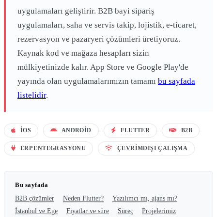
uygulamaları geliştirir. B2B bayi sipariş
uygulamaları, saha ve servis takip, lojistik, e-ticaret,
rezervasyon ve pazaryeri çözümleri üretiyoruz.
Kaynak kod ve mağaza hesapları sizin
mülkiyetinizde kalır. App Store ve Google Play'de
yayında olan uygulamalarımızın tamamı
bu sayfada
listelidir
.
IOS
ANDROID
FLUTTER
B2B
ERP ENTEGRASYONU
ÇEVRIMDIŞI ÇALIŞMA
Bu sayfada
B2B çözümler
Neden Flutter?
Yazılımcı mı, ajans mı?
İstanbul ve Ege
Fiyatlar ve süre
Süreç
Projelerimiz