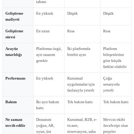
tabanı
Geliştirme
En yüksek
Düşük
Düşük
maliyeti
Geliştirme
En uzun
Kısa
Kısa
süresi
Arayüz
Platforma özgü,
İki platformda
Platform
tutarlılığı
ayrı tasarım
birebir aynı
bileşenlerine
gerekir
göre küçük
farklar olabilir
Performans
En yüksek
Kurumsal
Çoğu
uygulamalar için
senaryoda
fazlasıyla yeterli
yeterli
Bakım
İki ayrı bakım
Tek bakım hattı
Tek bakım hattı
hattı
Ne zaman
Donanım
Kurumsal, B2B, e-
Mevcut ekibi
tercih edilir
yoğun, AR,
ticaret,
JavaScript olan
oyun, üst
rezervasyon, saha
projeler