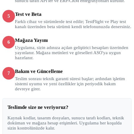
sunucu tarafı API'ler ve ERP/CRM entegrasyonları kurulur.
Test ve Beta
5
Farklı cihaz ve sürümlerde test edilir; TestFlight ve Play test
kanalı üzerinden beta sürümü kendi telefonunuzda denersiniz.
Mağaza Yayını
6
Uygulama, sizin adınıza açılan geliştirici hesapları üzerinden
yayınlanır. Mağaza metinleri ve görselleri ASO'ya uygun
hazırlanır.
Bakım ve Güncelleme
7
Teslim sonrası teknik garanti süresi başlar; ardından işletim
sistemi uyumu ve yeni özellikler için periyodik bakım
devreye girer.
Teslimde size ne veriyoruz?
Kaynak kodlar, tasarım dosyaları, sunucu tarafı kodları, teknik
doküman ve mağaza hesap erişimleri. Uygulama her koşulda
sizin kontrolünüzde kalır.