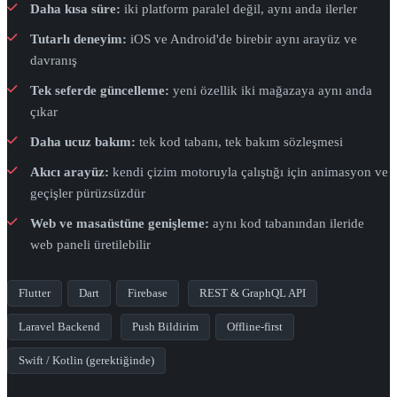
Daha kısa süre:
iki platform paralel değil, aynı anda ilerler
Tutarlı deneyim:
iOS ve Android'de birebir aynı arayüz ve
davranış
Tek seferde güncelleme:
yeni özellik iki mağazaya aynı anda
çıkar
Daha ucuz bakım:
tek kod tabanı, tek bakım sözleşmesi
Akıcı arayüz:
kendi çizim motoruyla çalıştığı için animasyon ve
geçişler pürüzsüzdür
Web ve masaüstüne genişleme:
aynı kod tabanından ileride
web paneli üretilebilir
Flutter
Dart
Firebase
REST & GraphQL API
Laravel Backend
Push Bildirim
Offline-first
Swift / Kotlin (gerektiğinde)