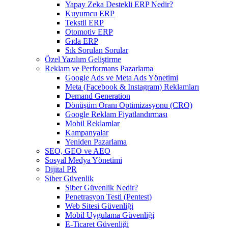
Yapay Zeka Destekli ERP Nedir?
Kuyumcu ERP
Tekstil ERP
Otomotiv ERP
Gıda ERP
Sık Sorulan Sorular
Özel Yazılım Geliştirme
Reklam ve Performans Pazarlama
Google Ads ve Meta Ads Yönetimi
Meta (Facebook & Instagram) Reklamları
Demand Generation
Dönüşüm Oranı Optimizasyonu (CRO)
Google Reklam Fiyatlandırması
Mobil Reklamlar
Kampanyalar
Yeniden Pazarlama
SEO, GEO ve AEO
Sosyal Medya Yönetimi
Dijital PR
Siber Güvenlik
Siber Güvenlik Nedir?
Penetrasyon Testi (Pentest)
Web Sitesi Güvenliği
Mobil Uygulama Güvenliği
E-Ticaret Güvenliği