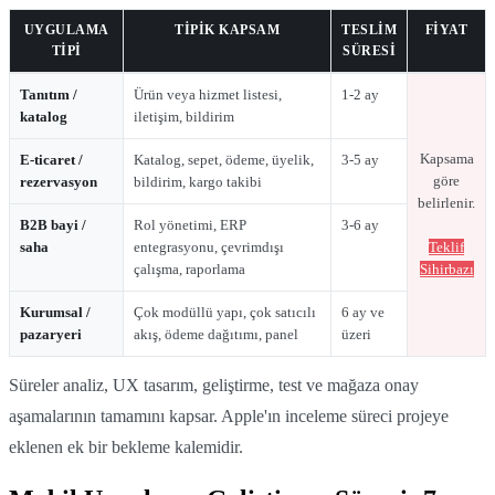
UYGULAMA
TIPIK KAPSAM
TESLIM
FIYAT
TIPI
SÜRESI
Mobil uygulama tiplerine göre teslim süresi ve kapsam
Tanıtım /
Ürün veya hizmet listesi,
1-2 ay
katalog
iletişim, bildirim
Kapsama
E-ticaret /
Katalog, sepet, ödeme, üyelik,
3-5 ay
göre
rezervasyon
bildirim, kargo takibi
belirlenir.
B2B bayi /
Rol yönetimi, ERP
3-6 ay
saha
entegrasyonu, çevrimdışı
Teklif
çalışma, raporlama
Sihirbazı
Kurumsal /
Çok modüllü yapı, çok satıcılı
6 ay ve
pazaryeri
akış, ödeme dağıtımı, panel
üzeri
Süreler analiz, UX tasarım, geliştirme, test ve mağaza onay
aşamalarının tamamını kapsar. Apple'ın inceleme süreci projeye
eklenen ek bir bekleme kalemidir.