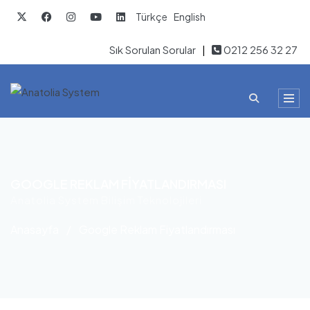
Türkçe
English
Sık Sorulan Sorular
|
0212 256 32 27
GOOGLE REKLAM FIYATLANDIRMASI
Anatolia System Bilişim Teknolojileri
Anasayfa
/
Google Reklam Fiyatlandırması