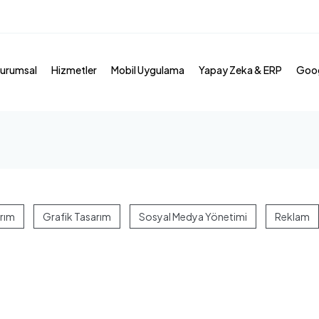
urumsal
Hizmetler
Mobil Uygulama
Yapay Zeka & ERP
Goog
rım
Grafik Tasarım
Sosyal Medya Yönetimi
Reklam