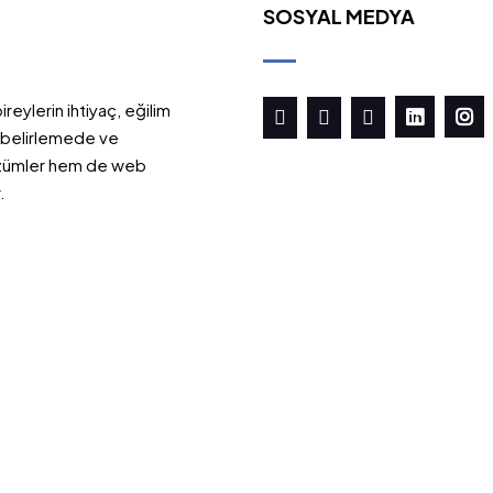
SOSYAL MEDYA
reylerin ihtiyaç, eğilim
nı belirlemede ve
özümler hem de web
.