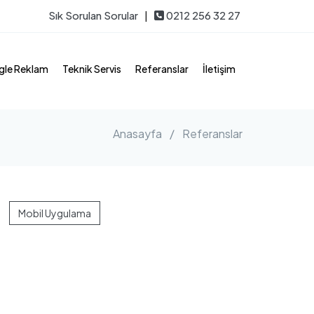
Sık Sorulan Sorular
|
0212 256 32 27
le Reklam
Teknik Servis
Referanslar
İletişim
Anasayfa
/
Referanslar
Mobil Uygulama