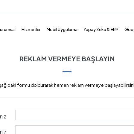
urumsal
Hizmetler
Mobil Uygulama
Yapay Zeka & ERP
Goog
REKLAM VERMEYE BAŞLAYIN
şağıdaki formu doldurarak hemen reklam vermeye başlayabilirsini
nız
niz