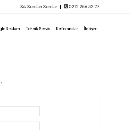
Sık Sorulan Sorular
|
0212 256 32 27
le Reklam
Teknik Servis
Referanslar
İletişim
z.