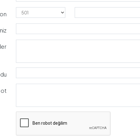
fon
niz
ler
du
ot