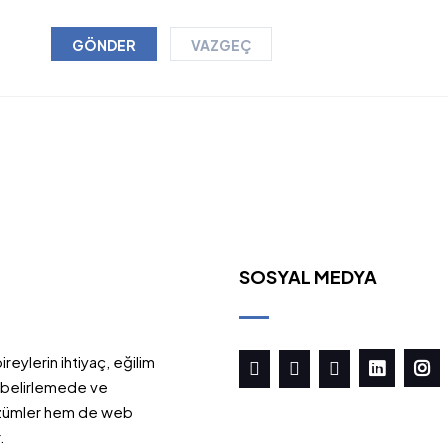
VAZGEÇ
SOSYAL MEDYA
reylerin ihtiyaç, eğilim
nı belirlemede ve
özümler hem de web
.